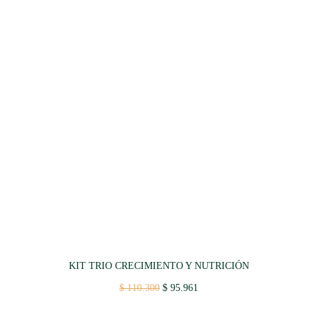
KIT TRIO CRECIMIENTO Y NUTRICIÓN
Original
Current
$
110.300
$
95.961
price
price