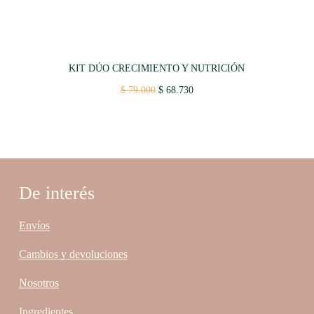
KIT DÚO CRECIMIENTO Y NUTRICIÓN
Original
Current
$
79.000
$
68.730
price
price
was:
is:
$ 79.000.
$ 68.730.
De interés
Envíos
Cambios y devoluciones
Nosotros
Ingredientes