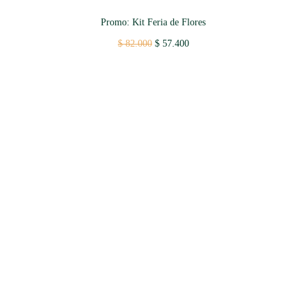
Promo: Kit Feria de Flores
Original
Current
$
82.000
$
57.400
price
price
was:
is:
$ 82.000.
$ 57.400.