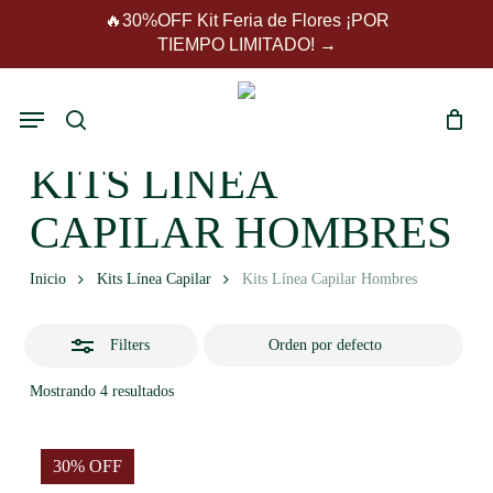
Skip
🔥30%OFF Kit Feria de Flores ¡POR
to
Close
TIEMPO LIMITADO! →
Close
main
Carrito
Cart
Filters
content
Menu
search
KITS LÍNEA
CAPILAR HOMBRES
Inicio
Kits Línea Capilar
Kits Línea Capilar Hombres
Filters
Mostrando 4 resultados
30% OFF