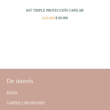
KIT TRIPLE PROTECCIÓN CAPILAR
Original
Current
$
82.000
$
69.000
price
price
was:
is:
$ 82.000.
$ 69.000.
De interés
Envíos
Cambios y devoluciones