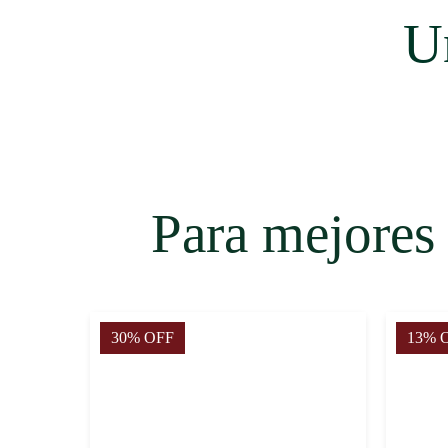
*Tratamiento de uso nocturno.
U
Humedezca el cabello y aplique el tratamiento de raíz a 
enjuague con nuestro Shampoo Möoi® Químicamente P
Para mejores resultados se recomienda usar nuestra lí
Procesados.
Para mejores 
30% OFF
13% 