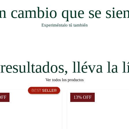
n cambio que se sien
puntas y deje actuar toda la noche,
rocesados.
Experiméntalo tú también
nea completa Möoi® Químicamente
resultados, lléva la 
Ver todos los productos
OFF
13% OFF