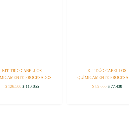
KIT TRIO CABELLOS
KIT DÚO CABELLOS
ÍMICAMENTE PROCESADOS
QUÍMICAMENTE PROCESA
Original
Current
Original
Curr
$
126.500
$
110.055
$
89.000
$
77.430
price
price
price
pric
was:
is:
was:
is:
$ 126.500.
$ 110.055.
$ 89.000.
$ 77