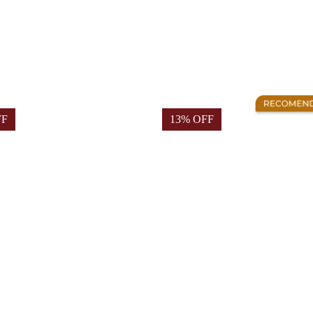
FF
13% OFF