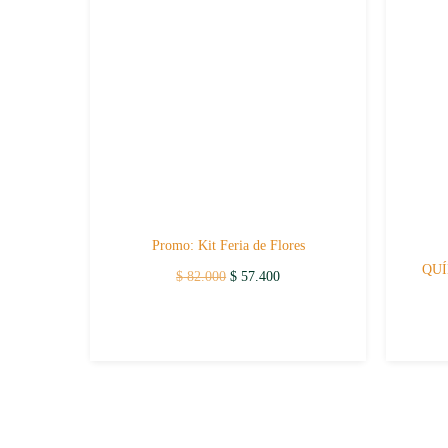
Promo: Kit Feria de Flores
QU
Original
Current
$
82.000
$
57.400
price
price
was:
is:
$ 82.000.
$ 57.400.