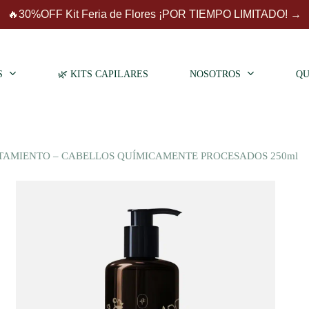
Close
Carrito
🔥30%OFF Kit Feria de Flores ¡POR TIEMPO LIMITADO! →
Cart
S
🌿 KITS CAPILARES
NOSOTROS
QU
TAMIENTO – CABELLOS QUÍMICAMENTE PROCESADOS 250ml