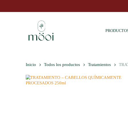
Skip
to
main
content
PRODUCTO
Inicio
Todos los productos
Tratamientos
TRA