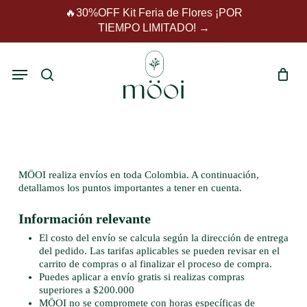
Skip
🔥30%OFF Kit Feria de Flores ¡POR
to
TIEMPO LIMITADO! →
Close
main
Carrito
Cart
content
Menu
search
POLÍTICA DE ENVÍOS MÖOI
MÖOI realiza envíos en toda Colombia. A continuación,
detallamos los puntos importantes a tener en cuenta.
Información relevante
El costo del envío se calcula según la dirección de entrega
del pedido. Las tarifas aplicables se pueden revisar en el
carrito de compras o al finalizar el proceso de compra.
Puedes aplicar a envío gratis si realizas compras
superiores a $200.000
MÖOI no se compromete con horas específicas de