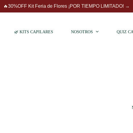
Close
Carrito
🔥30%OFF Kit Feria de Flores ¡POR TIEMPO LIMITADO! →
Cart
🌿 KITS CAPILARES
NOSOTROS
QUIZ C