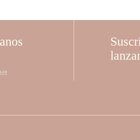
Suscr
tanos
lanza
m.co