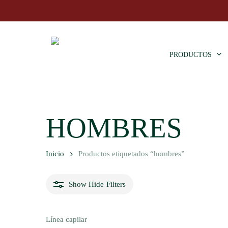
Skip
to
main
content
PRODUCTOS
HOMBRES
Inicio
Productos etiquetados “hombres”
Hit enter to search or ESC to close
Show
Hide
Filters
Línea capilar