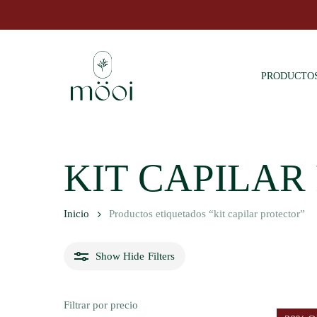
Skip
to
main
content
PRODUCTO
KIT CAPILAR
Inicio
Productos etiquetados “kit capilar protector”
Hit enter to search or ESC to close
Show
Hide
Filters
Filtrar por precio