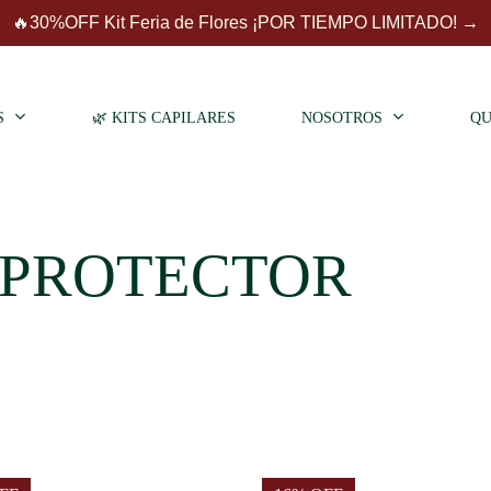
🔥30%OFF Kit Feria de Flores ¡POR TIEMPO LIMITADO! →
Carrito
S
🌿 KITS CAPILARES
NOSOTROS
QU
 PROTECTOR