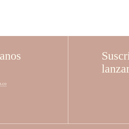
$ 82.000.
$ 57.400.
was:
is:
$ 82.000.
$ 69
Suscr
tanos
lanza
m.co