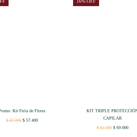
FF
16% OFF
Promo: Kit Feria de Flores
KIT TRIPLE PROTECCIÓ
CAPILAR
Original
Current
$
82.000
$
57.400
price
price
Original
Curr
$
82.000
$
69.000
was:
is:
price
price