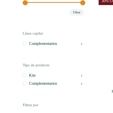
30% O
Precio
Precio
Filtrar
mínimo
máximo
Línea capilar
Complementarios
1
Tipo de producto
Kits
1
Complementarios
1
Filtrar por