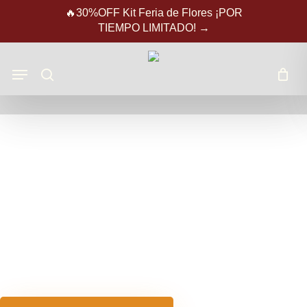
Skip
Close
Carrito
🔥30%OFF Kit Feria de Flores ¡POR
to
Cart
TIEMPO LIMITADO! →
main
content
Menu
search
100%
naturales
nanotecnología
efectividad