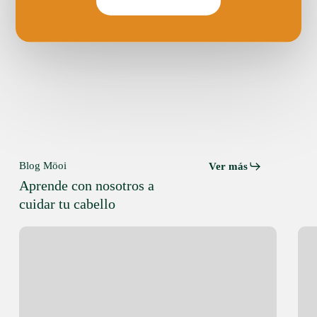
Blog Möoi
Ver más
Aprende con nosotros a
cuidar tu cabello
Problemas
Guí
Capilares
comp
en
cui
Hombres:
del
Causas,
cabe
Soluciones
que
y
toda