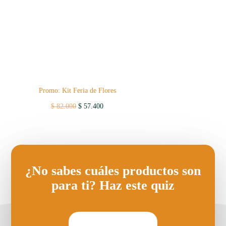
Promo: Kit Feria de Flores
Original
Current
$
82.000
$
57.400
price
price
was:
is:
$ 82.000.
$ 57.400.
¿No sabes cuáles productos son
para ti? Haz este quiz
HAZ ESTE QUIZ