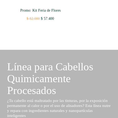
Promo: Kit Feria de Flores
Original
Current
$
82.000
$
57.400
price
price
was:
is:
$ 82.000.
$ 57.400.
Línea para Cabellos
Quimicamente
Procesados
¿Tu cabello está maltratado por las tinturas, por la exposición
permanente al calor o por el uso de alisadores? Esta línea nutre
y repara con ingredientes naturales y nanopartículas
inteligentes